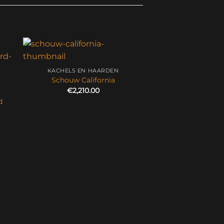
KACHELS EN HAARDEN
Schouw California
€
2,210.00
d
KACHELS EN 
Schouw Liv
€
2,634.