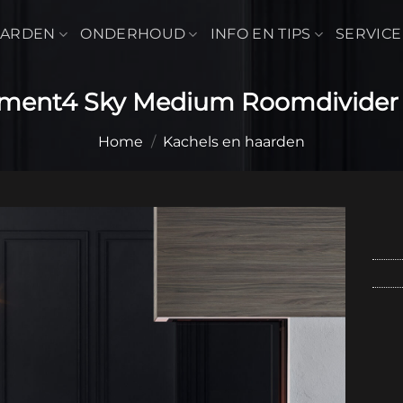
AARDEN
ONDERHOUD
INFO EN TIPS
SERVICE
ement4 Sky Medium Roomdivider 
Home
/
Kachels en haarden