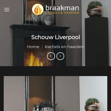
Ga
naar
inhoud
Schouw Liverpool
Home
/
Kachels en haarden