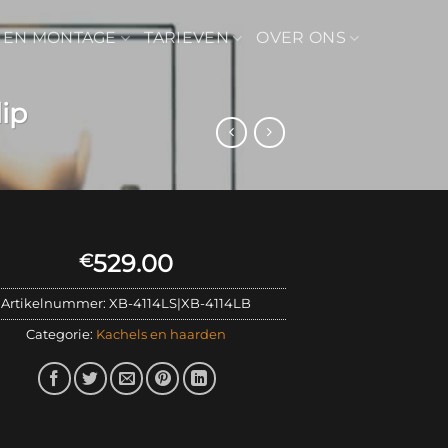
 EN MONTAGE
TARIEVEN
OVER ONS
ip
529.00
€
Artikelnummer:
XB-4114LS|XB-4114LB
Categorie:
Kachels en haarden