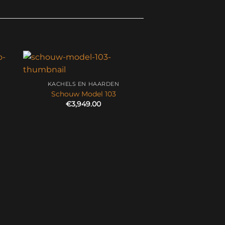
KACHELS EN HAARDEN
Schouw Model 103
€
3,949.00
KACHELS EN 
Schouw Mod
€
3,798.