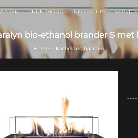
AARDEN
ONDERHOUD
INFO EN TIPS
SERVICE
aralyn bio-ethanol brander S met l
Home
/
Kachels en haarden