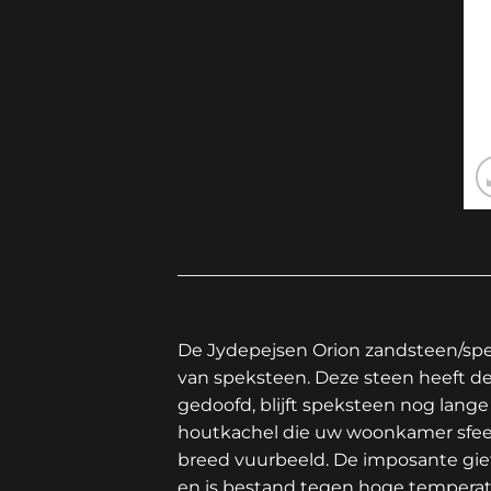
De Jydepejsen Orion zandsteen/spe
van speksteen. Deze steen heeft d
gedoofd, blijft speksteen nog lang
houtkachel die uw woonkamer sfeer
breed vuurbeeld. De imposante giet
en is bestand tegen hoge temperat