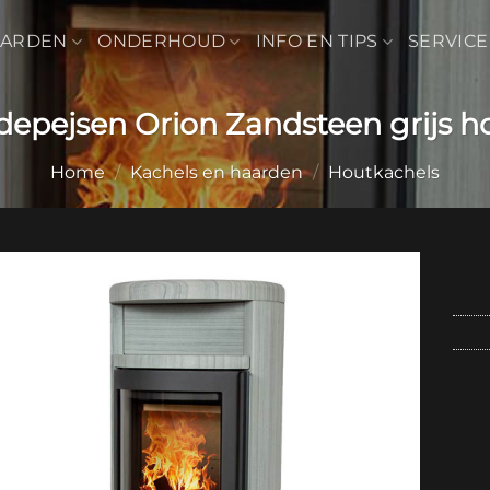
AARDEN
ONDERHOUD
INFO EN TIPS
SERVICE
depejsen Orion Zandsteen grijs h
Home
/
Kachels en haarden
/
Houtkachels