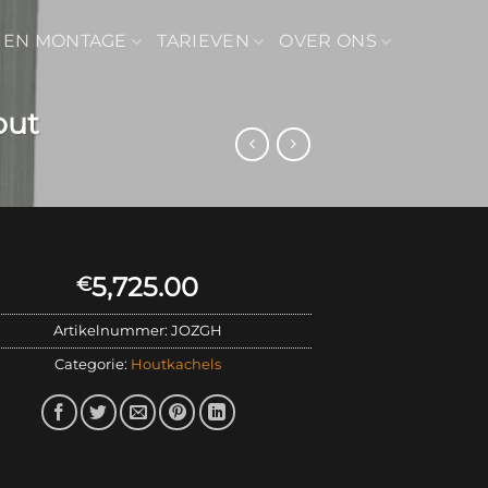
 EN MONTAGE
TARIEVEN
OVER ONS
out
5,725.00
€
Artikelnummer:
JOZGH
Categorie:
Houtkachels