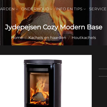
AARDEN
ONDERHOUD
INFO EN TIPS
SERVICE
Jydepejsen Cozy Modern Base
Home
/
Kachels en haarden
/
Houtkachels