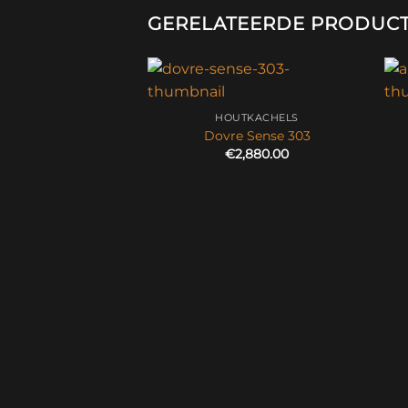
GERELATEERDE PRODUC
HOUTKACHELS
Dovre Sense 303
€
2,880.00
UTKACHELS
e Sense 403
€
3,261.00