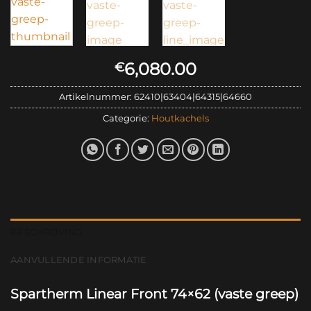
6,080.00
€
Artikelnummer:
62410|63404|64315|64660
Categorie:
Houtkachels
BESCHRIJVING
AANVULLENDE INFORMATIE
Spartherm Linear Front 74×62 (vaste greep)