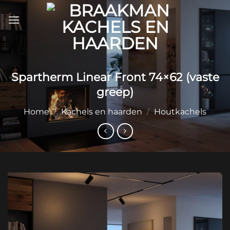
Ga
naar
inhoud
Spartherm Linear Front 74×62 (vaste
greep)
Home
/
Kachels en haarden
/
Houtkachels