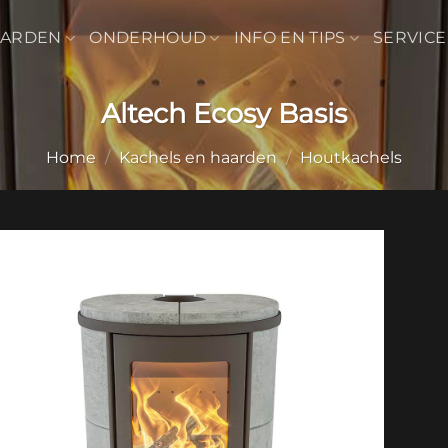
AARDEN
ONDERHOUD
INFO EN TIPS
SERVICE
Altech Ecosy Basis
Home
/
Kachels en haarden
/
Houtkachels