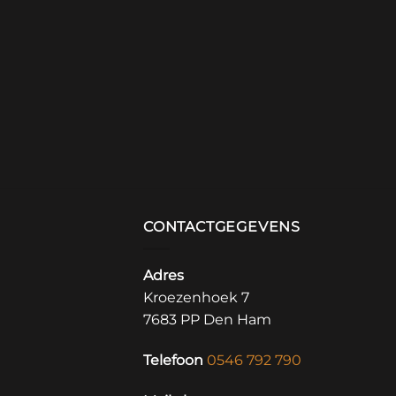
UTKACHELS
Eclips Complet
6,193.00
CONTACTGEGEVENS
Adres
Kroezenhoek 7
7683 PP Den Ham
Telefoon
0546 792 790