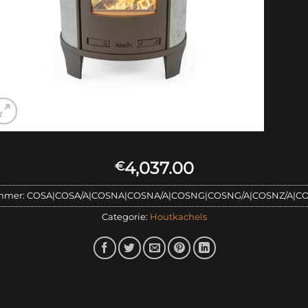
4,037.00
€
mmer:
COSA|COSA/A|COSNA|COSNA/A|COSNG|COSNG/A|COSNZ/A|CO
Categorie:
Houtkachels