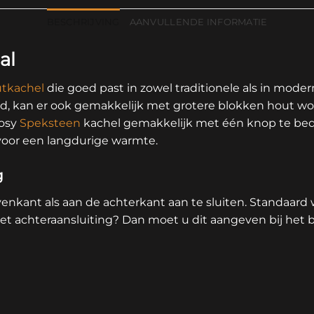
BESCHRIJVING
AANVULLENDE INFORMATIE
al
tkachel
die goed past in zowel traditionele als in moder
, kan er ook gemakkelijk met grotere blokken hout wo
cosy
Speksteen
kachel gemakkelijk met één knop te bed
voor een langdurige warmte.
g
venkant als aan de achterkant aan te sluiten. Standaar
met achteraansluiting? Dan moet u dit aangeven bij het be