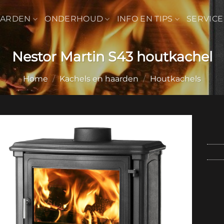
AARDEN
ONDERHOUD
INFO EN TIPS
SERVICE
Nestor Martin S43 houtkachel
Home
/
Kachels en haarden
/
Houtkachels