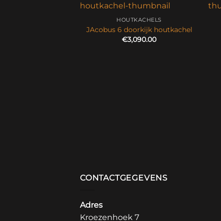
HOUTKACHELS
JAcobus 6 doorkijk houtkachel
€
3,090.00
UTKACHELS
 6 houtkachel
€
2,195.00
CONTACTGEGEVENS
Adres
Kroezenhoek 7