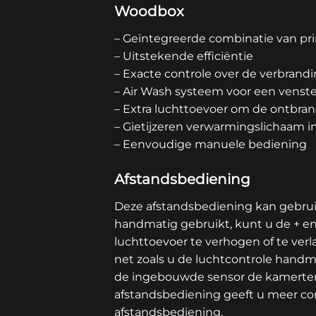
Woodbox
– Geïntegreerde combinatie van pr
– Uitstekende efficiëntie
– Exacte controle over de verbrandi
– Air Wash systeem voor een venster 
– Extra luchttoevoer om de ontbra
– Gietijzeren verwarmingslichaam i
– Eenvoudige manuele bediening
Afstandsbediening
Deze afstandsbediening kan gebrui
handmatig gebruikt, kunt u de + en
luchttoevoer te verhogen of te ve
net zoals u de luchtcontrole handm
de ingebouwde sensor de kamertemp
afstandsbediening geeft u meer comfo
afstandsbediening.