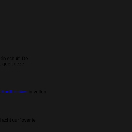
één schuif. De
 geeft deze
k
houtblokken
bijvullen
 acht uur “over te