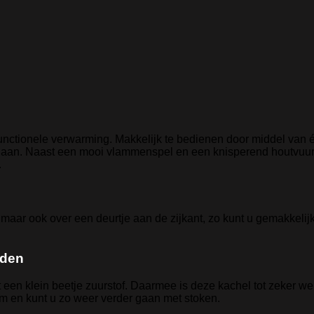
unctionele verwarming. Makkelijk te bedienen door middel van 
r aan. Naast een mooi vlammenspel en een knisperend houtvuur,
.
 maar ook over een deurtje aan de zijkant, zo kunt u gemakkelij
uden
t een klein beetje zuurstof. Daarmee is deze kachel tot zeker wel
m en kunt u zo weer verder gaan met stoken.