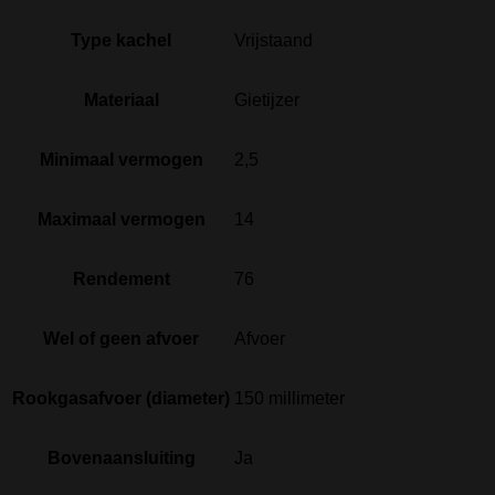
Type kachel
Vrijstaand
Materiaal
Gietijzer
Minimaal vermogen
2,5
Maximaal vermogen
14
Rendement
76
Wel of geen afvoer
Afvoer
Rookgasafvoer (diameter)
150 millimeter
Bovenaansluiting
Ja