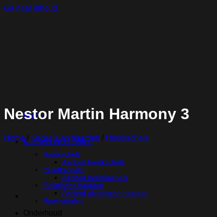
Ga naar inhoud
Nestor Martin Harmony 3
Menu
Home
/
Kachels en haarden
/
Houtkachels
Kachels en haarden
Houtkachels
Aanbod houtkachels
Pelletkachels
Aanbod pelletkachels
Elektrische haarden
Aanbod elektrische haarden
Rookkanalen
Onderhoud