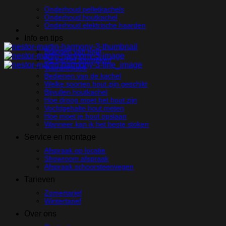
Onderhoud pelletkachels
Onderhoud houtkachel
Onderhoud elektrische haarden
Info en tips
Branden van hout
De kachel aansteken
Vuurdriehoek
Bedienen van de kachel
Welke soorten hout zijn geschikt
Bijvullen houtkachel
Hoe droog moet het hout zijn
Vochtgehalte hout meten
Hoe moet je hout opslaan
Wanneer kan ik het beste stoken
Service en montage
Afspraak op locatie
Showroom afspraak
Afspraak schoorsteenvegen
Tarieven
Zomertarief
Wintertarief
Over ons