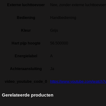
Externe luchttoevoer
Nee, zonder externe luchttoevoer
Bediening
Handbediening
Kleur
Grijs
Hart pijp hoogte
56.500000
Energielabel
A
Achteraansluiting
Ja
video_youtube_code_0
https://www.youtube.com/watc
Gerelateerde producten