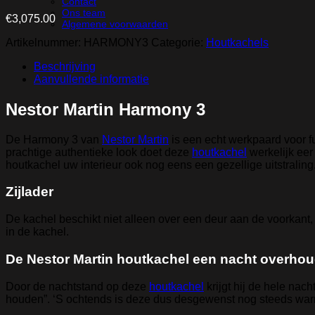
Contact
Ons team
€
3,075.00
Algemene voorwaarden
Artikelnummer:
HARMONY3
Categorie:
Houtkachels
Beschrijving
Aanvullende informatie
Nestor Martin Harmony 3
De Harmony 3 van
Nestor Martin
is een echt werkpaard voor f
prachtige authentieke look doet deze
houtkachel
werkelijk ee
houtkachel uw interieur ook nog eens een gezellige uitstraling
Zijlader
De kachel beschikt niet alleen over een deur aan de voorkant,
in de kachel.
De Nestor Martin houtkachel een nacht overho
Door de nachtstand op deze
houtkachel
krijgt hij de hele nach
houden”. ‘S ochtends is deze dus desgewenst nog steeds war