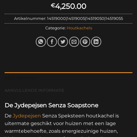
4,250.00
€
Artikelnummer:
14519000|14519005|14519050|14519055
Categorie:
Houtkachels
BESCHRIJVING
AANVULLENDE INFORMATIE
De Jydepejsen Senza Soapstone
De
Jydepejsen
Senza Speksteen houtkachel is
uitermate geschikt voor huizen met een lage
warmtebehoefte, zoals energiezuinige huizen,