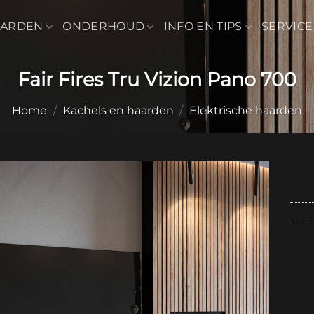
AARDEN
ONDERHOUD
INFO EN TIPS
SERVICE
Fair Fires Tru Vizion Pano 700
Home
/
Kachels en haarden
/
Elektrische haarden