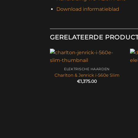
Download informatieblad
GERELATEERDE PRODUC
ELEKTRISCHE HAARDEN
Charlton & Jenrick i-560e Slim
€
1,375.00
ISCHE HAARDEN
uw Orlando