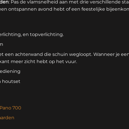
nden
: Pas de vlamsnelheid aan met drie verschillende sta
 een ontspannen avond hebt of een feestelijke bijeenko
lichting, en topverlichting.
cm
et een achterwand die schuin wegloopt. Wanneer je een
jkant meer zicht hebt op het vuur.
bediening
m houtset
n Pano 700
haarden