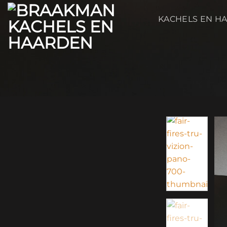
Ga
naar
KACHELS EN H
inhoud