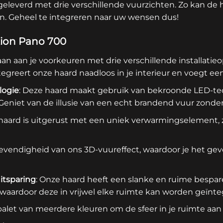
geleverd met drie verschillende vuurzichten. Zo kan de ha
n. Geheel te integreren naar uw wensen dus!
zion Pano 700
 aan aan je voorkeuren met drie verschillende installatieop
ntegreert onze haard naadloos in je interieur en voegt e
logie
: Deze haard maakt gebruik van bekroonde LED-te
. Geniet van de illusie van een echt brandend vuur zonde
 haard is uitgerust met een uniek verwarmingselement, z
 levendigheid van ons 3D-vuureffect, waardoor je het ge
itsparing
: Onze haard heeft een slanke en ruime bespa
waardoor deze in vrijwel elke ruimte kan worden geïnte
jk palet van meerdere kleuren om de sfeer in je ruimte aan