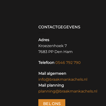
€
3,217.00
CONTACTGEGEVENS
Adres
Kroezenhoek 7
7683 PP Den Ham
Telefoon
0546 792 790
Mail algemeen
info@braakmankachels.nl
Mail planning
planning@braakmankachels.nl
BEL ONS