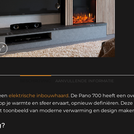
BESCHRIJVING
AANVULLENDE INFORMATIE
 een
elektrische inbouwhaard
. De Pano 700 heeft een ov
 je warmte en sfeer ervaart, opnieuw definiëren. Deze 
het toonbeeld van moderne verwarming en design make
g?