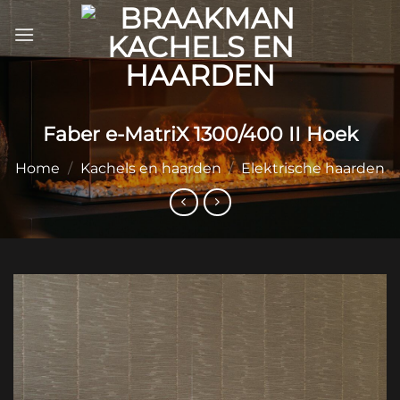
Ga
naar
inhoud
Faber e-MatriX 1300/400 II Hoek
Home
/
Kachels en haarden
/
Elektrische haarden