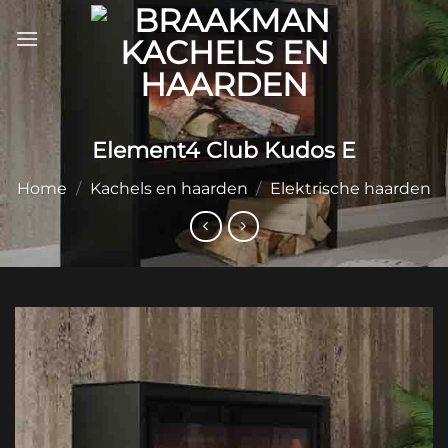
Ga
naar
inhoud
Element4 Club Kudos E
Home
/
Kachels en haarden
/
Elektrische haarden