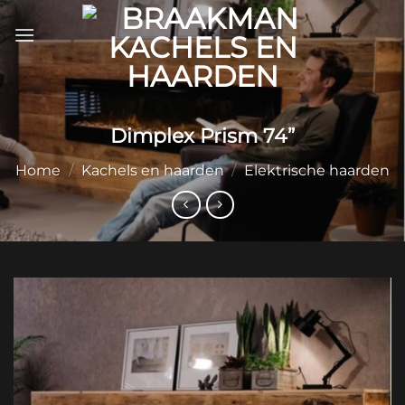
Ga
naar
inhoud
Dimplex Prism 74”
Home
/
Kachels en haarden
/
Elektrische haarden