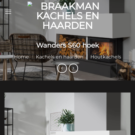
Ga
naar
inhoud
Wanders S60 hoek
Home
/
Kachels en haarden
/
Houtkachels