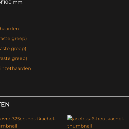
of 100 mm.
thaarden
vaste greep)
aste greep)
vaste greep)
 inzethaarden
TEN