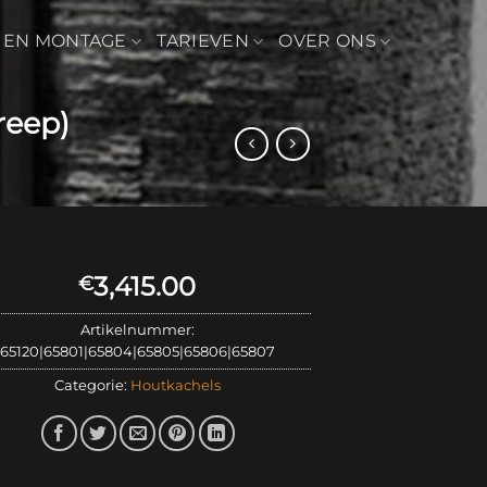
 EN MONTAGE
TARIEVEN
OVER ONS
reep)
3,415.00
€
Artikelnummer:
65120|65801|65804|65805|65806|65807
Categorie:
Houtkachels