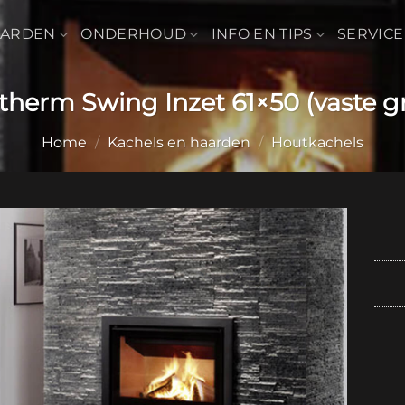
AARDEN
ONDERHOUD
INFO EN TIPS
SERVICE
therm Swing Inzet 61×50 (vaste g
Home
/
Kachels en haarden
/
Houtkachels