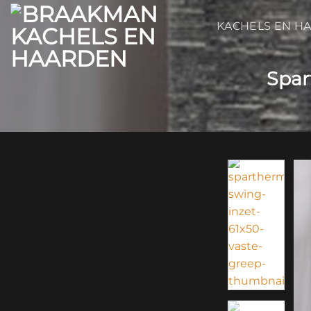
Ga
naar
KACHELS EN H
inhoud
Spar