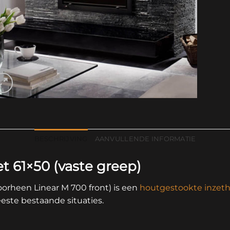
BESCHRIJVING
AANVULLENDE INFORMATIE
t 61×50 (vaste greep)
orheen Linear M 700 front) is een
houtgestookte inzet
este bestaande situaties.