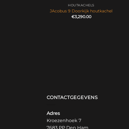
HOUTKACHELS
JAcobus 9 Doorkijk houtkachel
€
3,290.00
UTKACHELS
Eclips Complet
6,193.00
CONTACTGEGEVENS
Adres
Kroezenhoek 7
7683 PP Den Ham