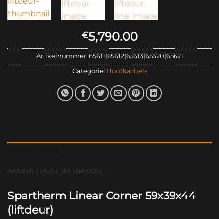
5,790.00
€
Artikelnummer:
65611|65612|65613|65620|65621
Categorie:
Houtkachels
BESCHRIJVING
AANVULLENDE INFORMATIE
Spartherm Linear Corner 59x39x44
(liftdeur)