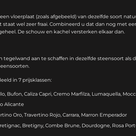
een vloerplaat (zoals afgebeeld) van dezelfde soort natuu
t staat wel zeer fraai. Combineerd u dat dan nog met e
 geheel. De schouw en kachel versterken elkaar dan.
n tegelwand aan te schaffen in dezelfde steensoort als 
steensoorten.
eld in 7 prijsklassen:
illo, Bufon, Caliza Capri, Cremo Marfilza, Lumaquella, Mocc
jo Alicante
avertino Oro, Travertino Rojo, Carrara, Marron Emperador
 Bretignac, Bretigny, Combe Brune, Dourdogne, Rosa Portu