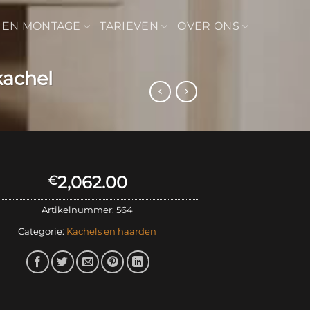
 EN MONTAGE
TARIEVEN
OVER ONS
kachel
2,062.00
€
Artikelnummer:
564
Categorie:
Kachels en haarden