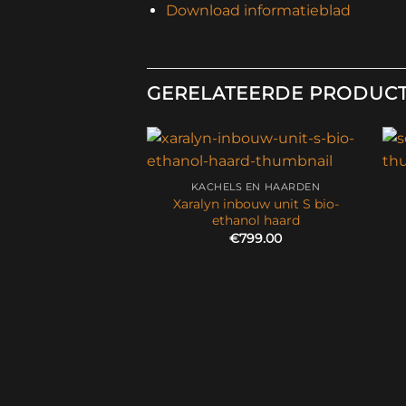
Download informatieblad
GERELATEERDE PRODUC
KACHELS EN HAARDEN
Xaralyn inbouw unit S bio-
ethanol haard
€
799.00
S EN HAARDEN
w Model 103
3,949.00