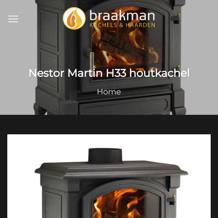
Ga
naar
inhoud
Nestor Martin H33 houtkachel
Home