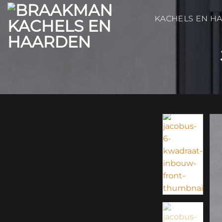
Ga
naar
KACHELS EN H
inhoud