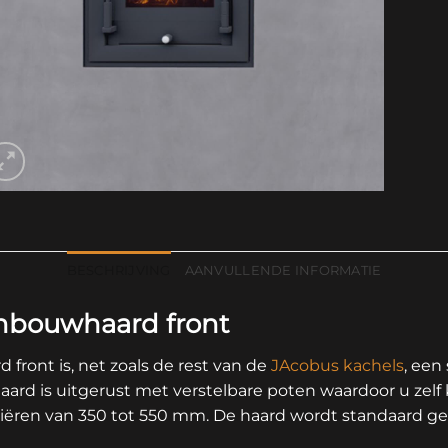
BESCHRIJVING
AANVULLENDE INFORMATIE
inbouwhaard front
front is, net zoals de rest van de
JAcobus kachels
, een
ard is uitgerust met verstelbare poten waardoor u zel
iëren van 350 tot 550 mm. De haard wordt standaard gel