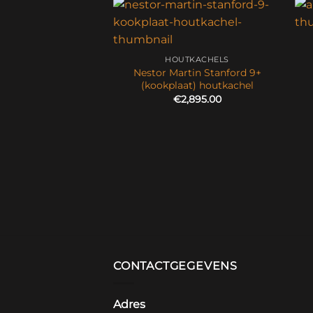
HOUTKACHELS
Nestor Martin Stanford 9+
(kookplaat) houtkachel
€
2,895.00
UTKACHELS
e Sense 403
€
3,261.00
CONTACTGEGEVENS
Adres