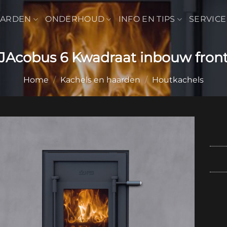
AARDEN
ONDERHOUD
INFO EN TIPS
SERVICE
JAcobus 6 Kwadraat inbouw fron
Home
/
Kachels en haarden
/
Houtkachels