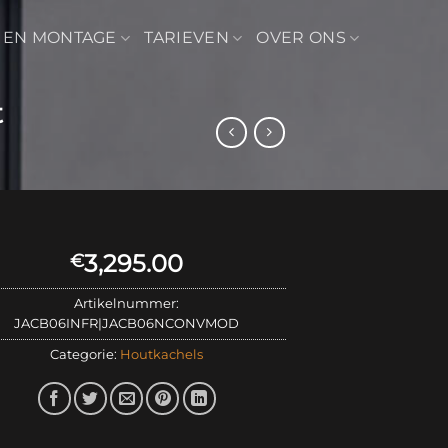
 EN MONTAGE
TARIEVEN
OVER ONS
t
3,295.00
€
Artikelnummer:
JACB06INFR|JACB06NCONVMOD
Categorie:
Houtkachels