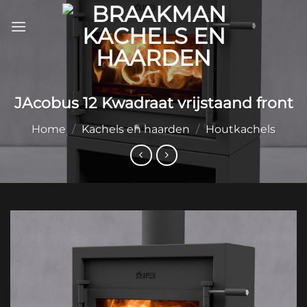
Ga
naar
inhoud
JAcobus 12 Kwadraat vrijstaand front
Home
/
Kachels en haarden
/
Houtkachels