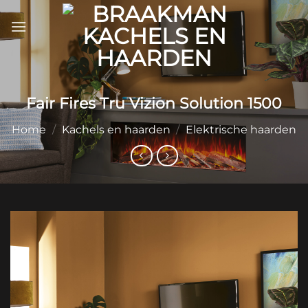
Ga
naar
inhoud
Fair Fires Tru Vizion Solution 1500
Home
/
Kachels en haarden
/
Elektrische haarden