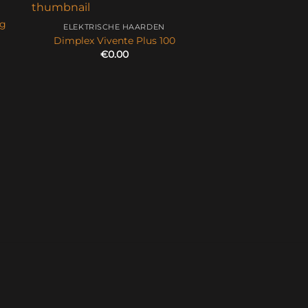
ig
ELEKTRISCHE HAARDEN
Dimplex Vivente Plus 100
€
0.00
ELEKTRISCHE 
Schouw Or
€
3,217.