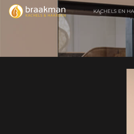
Ga
naar
KACHELS EN H
inhoud