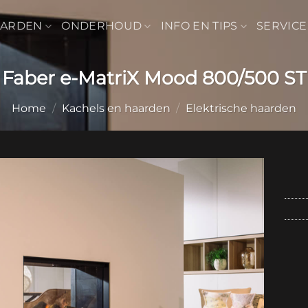
AARDEN
ONDERHOUD
INFO EN TIPS
SERVICE
Faber e-MatriX Mood 800/500 ST
Home
/
Kachels en haarden
/
Elektrische haarden