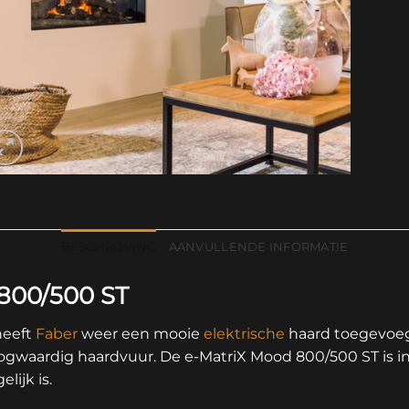
BESCHRIJVING
AANVULLENDE INFORMATIE
800/500 ST
heeft
Faber
weer een mooie
elektrische
haard toegevoeg
gwaardig haardvuur. De e-MatriX Mood 800/500 ST is in 
lijk is.