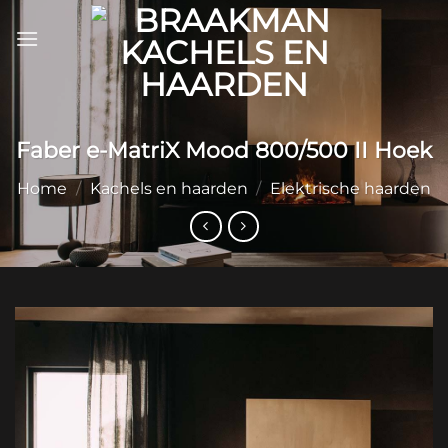
Ga
naar
inhoud
Faber e-MatriX Mood 800/500 II Hoek
Home
/
Kachels en haarden
/
Elektrische haarden