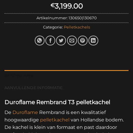
3,199.00
€
Artikelnummer:
130650|130670
Categorie:
Pelletkachels
BESCHRIJVING
AANVULLENDE INFORMATIE
Duroflame Rembrand T3 pelletkachel
De
Duroflame
Rembrand is een kwalitatief
hoogwaardige
pelletkachel
van Hollandse bodem.
De kachel is klein van formaat en past daardoor