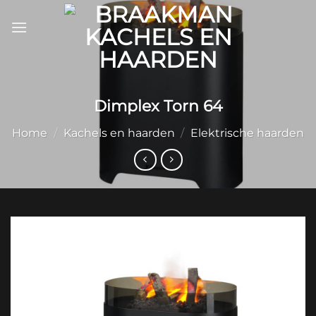
Ga
naar
inhoud
Dimplex Torn 64
Home
/
Kachels en haarden
/
Elektrische haarden