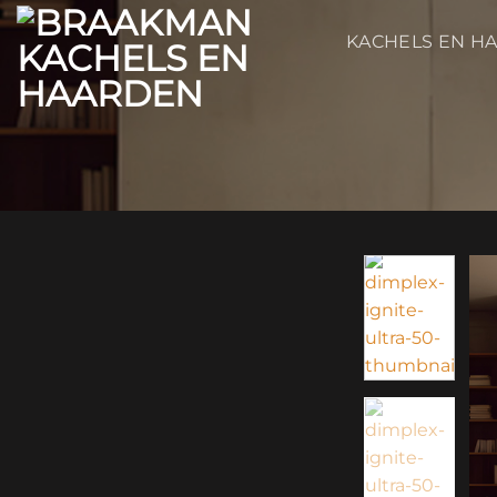
Ga
naar
KACHELS EN H
inhoud