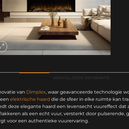
BESCHRIJVING
AANVULLENDE INFORMATIE
nnovatie van
Dimplex
, waar geavanceerde technologie wo
n een
elektrische haard
die de sfeer in elke ruimte kan t
dt deze elegante haard een levensecht vuureffect dat a
flakkeren als een echt vuur, versterkt door pulserende,
rgt voor een authentieke vuurervaring.