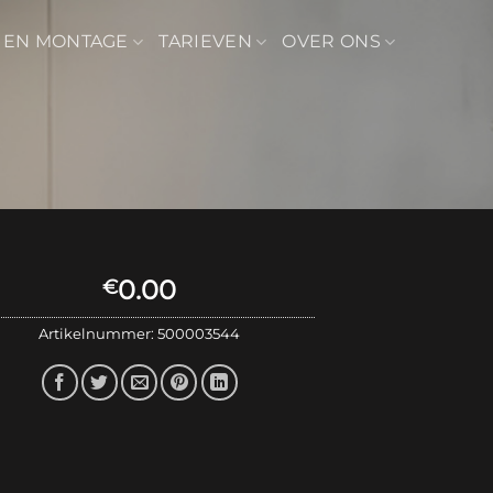
 EN MONTAGE
TARIEVEN
OVER ONS
0.00
€
Artikelnummer:
500003544