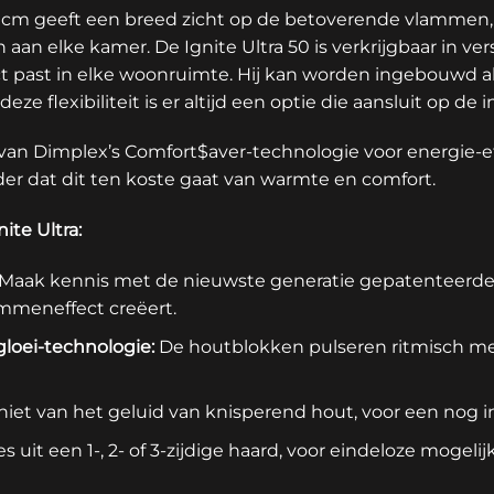
 45 cm geeft een breed zicht op de betoverende vlammen
n elke kamer. De Ignite Ultra 50 is verkrijgbaar in ve
fect past in elke woonruimte. Hij kan worden ingebouwd 
 deze flexibiliteit is er altijd een optie die aansluit op d
an Dimplex’s Comfort$aver-technologie voor energie-ef
der dat dit ten koste gaat van warmte en comfort.
ite Ultra:
Maak kennis met de nieuwste generatie gepatenteerd
lammeneffect creëert.
loei-technologie:
De houtblokken pulseren ritmisch m
iet van het geluid van knisperend hout, voor een nog i
es uit een 1-, 2- of 3-zijdige haard, voor eindeloze moge