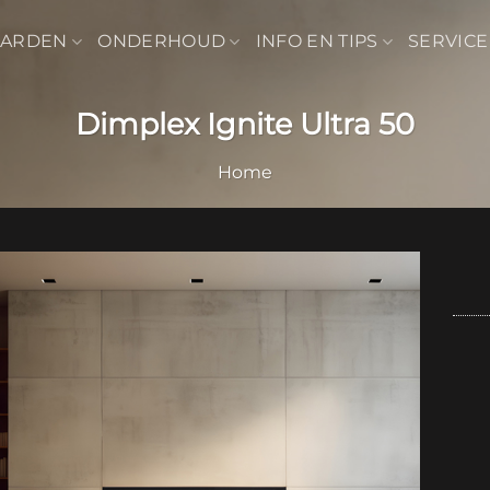
AARDEN
ONDERHOUD
INFO EN TIPS
SERVICE
Dimplex Ignite Ultra 50
Home