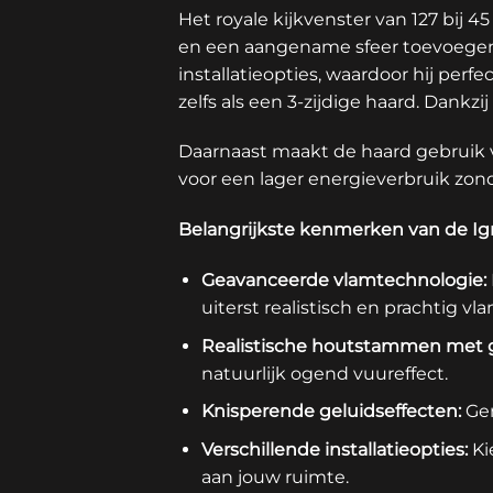
Het royale kijkvenster van 127 bij
en een aangename sfeer toevoegen aa
installatieopties, waardoor hij per
zelfs als een 3-zijdige haard. Dankzij
Daarnaast maakt de haard gebruik v
voor een lager energieverbruik zon
Belangrijkste kenmerken van de Ign
Geavanceerde vlamtechnologie:
uiterst realistisch en prachtig v
Realistische houtstammen met g
natuurlijk ogend vuureffect.
Knisperende geluidseffecten:
Gen
Verschillende installatieopties:
Ki
aan jouw ruimte.