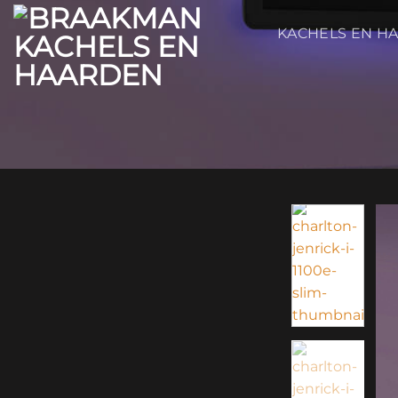
Ga
naar
KACHELS EN H
inhoud