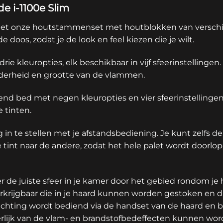
e i-1100e Slim
et onze houtstammenset met houtblokken van verschil
e doos, zodat je de look en feel kiezen die je wilt.
rie kleuropties, elk beschikbaar in vijf sfeerinstellingen
elderheid en grootte van de vlammen.
end bed met negen kleuropties en vier sfeerinstellingen.
e tinten.
n te stellen met je afstandsbediening. Je kunt zelfs de 
e tint naar de andere, zodat het hele palet wordt doorl
er de juiste sfeer in je kamer door het gebied rondom je h
rkrijgbaar die in je haard kunnen worden gestoken en die
chting wordt bediend via de handset van de haard en bi
erlijk van de vlam- en brandstofbedeffecten kunnen wo