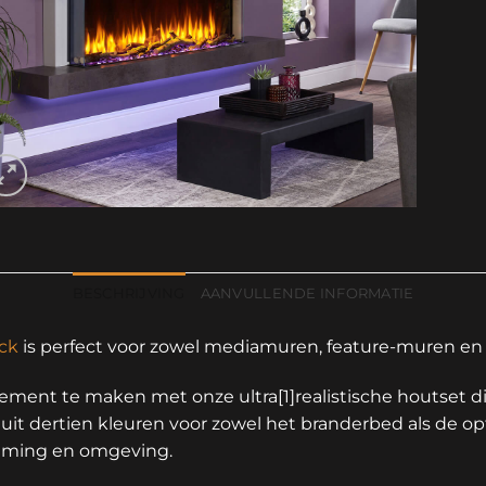
BESCHRIJVING
AANVULLENDE INFORMATIE
ick
is perfect voor zowel mediamuren, feature-muren e
ment te maken met onze ultra[1]realistische houtset die
 uit dertien kleuren voor zowel het branderbed als de op
mming en omgeving.