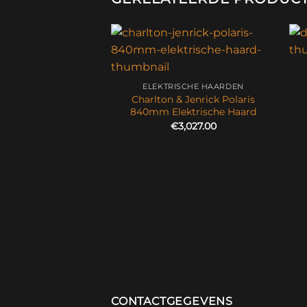
ELEKTRISCHE HAARDEN
Charlton & Jenrick Polaris
840mm Elektrische Haard
€
3,027.00
ISCHE HAARDEN
enrick Polaris 1600
trische Haard
3,926.00
CONTACTGEGEVENS