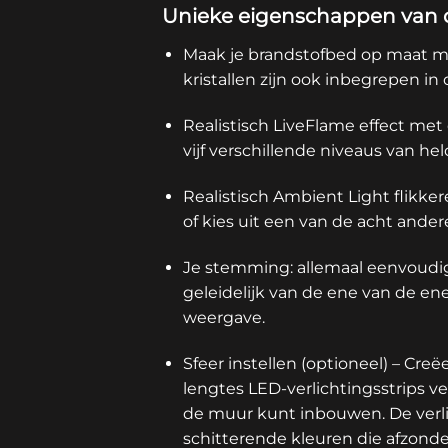
Unieke eigenschappen van d
Maak je brandstofbed op maat m
kristallen zijn ook inbegrepen in d
Realistisch LiveFlame effect met d
vijf verschillende niveaus van h
Realistisch Ambient Light flikker
of kies uit een van de acht ander
Je stemming: allemaal eenvoudig i
geleidelijk van de ene van de en
weergave.
Sfeer instellen (optioneel) – Creë
lengtes LED-verlichtingsstrips ve
de muur kunt inbouwen. De verli
schitterende kleuren die afzond