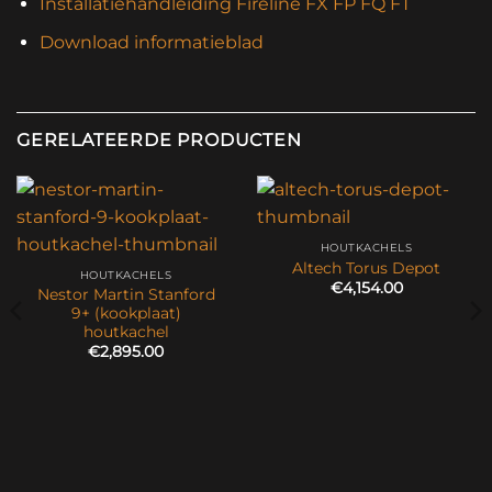
Installatiehandleiding Fireline FX FP FQ FT
Download informatieblad
GERELATEERDE PRODUCTEN
HOUTKACHELS
Altech Torus Depot
HOUTKACHELS
€
4,154.00
Nestor Martin Stanford
9+ (kookplaat)
houtkachel
€
2,895.00