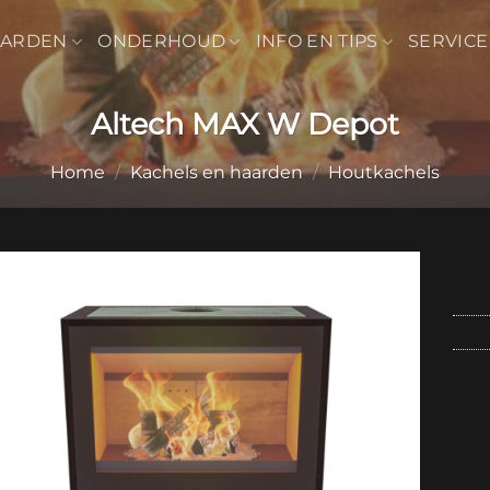
AARDEN
ONDERHOUD
INFO EN TIPS
SERVICE
Altech MAX W Depot
Home
/
Kachels en haarden
/
Houtkachels