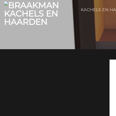
Ga
naar
KACHELS EN H
inhoud