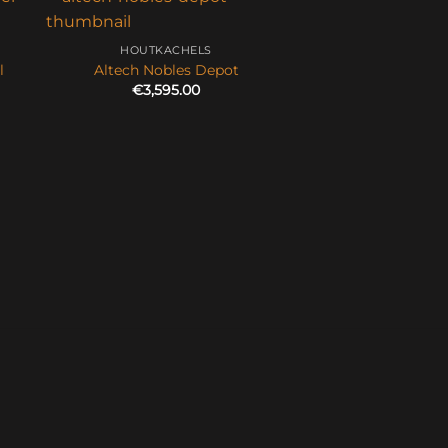
HOUTKACHELS
l
Altech Nobles Depot
€
3,595.00
HOUTKACH
Altech Torus
€
3,813.