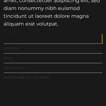
amet, consectetuer adipiscing elit, sed
diam nonummy nibh euismod
tincidunt ut laoreet dolore magna
aliquam erat volutpat.
NEW YORK
LONDON
OSLO
STOCKHOLM
ADD AS MANY AS YOU WANT