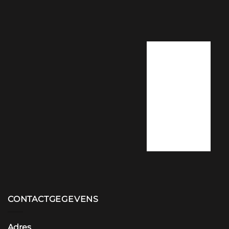
Enter
street
adress
here. Or
any other
information
you want.
CONTACTGEGEVENS
Adres